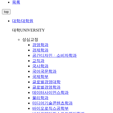
목록
top
대학/대학원
대학
UNIVERSITY
성심교정
경영학과
경제학과
공간디자인ㆍ소비자학과
교직과
국사학과
국어국문학과
국제학부
글로벌경영대학
글로벌경영학과
데이터사이언스학과
물리학과
미디어기술콘텐츠학과
바이오로직스공학부