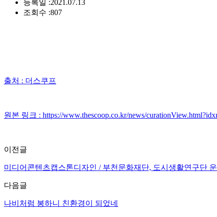
등록일 :
2021.07.13
조회수 :
807
출처 : 더스쿠프
원본 링크 : https://www.thescoop.co.kr/news/curationView.html?id
이전글
미디어콘텐츠캡스톤디자인 / 부천문화재단, 도시생활연구단 운영 
다음글
나비처럼 봉하니 친환경이 되었네