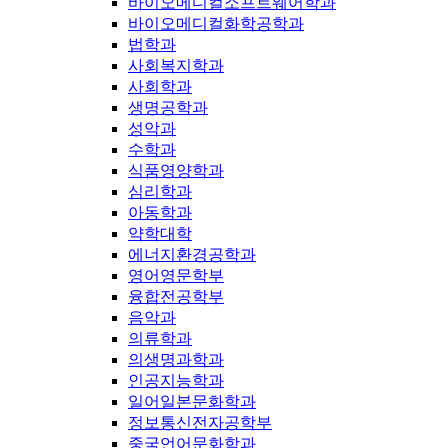
바이오메디컬소프트웨어학과
바이오메디컬화학공학과
법학과
사회복지학과
사회학과
생명공학과
성악과
수학과
식품영양학과
심리학과
아동학과
약학대학
에너지환경공학과
영어영문학부
융합전공학부
음악과
의류학과
의생명과학과
인공지능학과
일어일본문화학과
정보통신전자공학부
중국언어문화학과