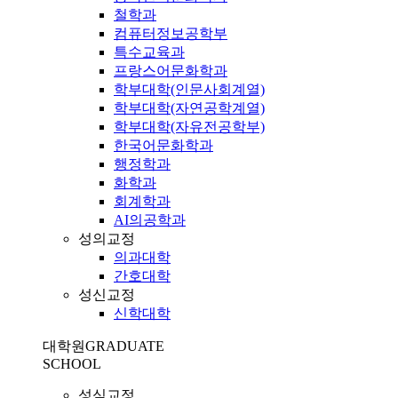
철학과
컴퓨터정보공학부
특수교육과
프랑스어문화학과
학부대학(인문사회계열)
학부대학(자연공학계열)
학부대학(자유전공학부)
한국어문화학과
행정학과
화학과
회계학과
AI의공학과
성의교정
의과대학
간호대학
성신교정
신학대학
대학원
GRADUATE
SCHOOL
성심교정