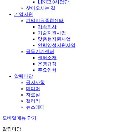
LINC3.0사업단
찾아오시는 길
기업지원
기업지원종합센터
가족회사
기술지원사업
맞춤형지원사업
인력양성지원사업
공동기기센터
센터소개
운영규정
주요연혁
알림마당
공지사항
미디어
자료실
갤러리
뉴스레터
모바일메뉴 닫기
알림마당