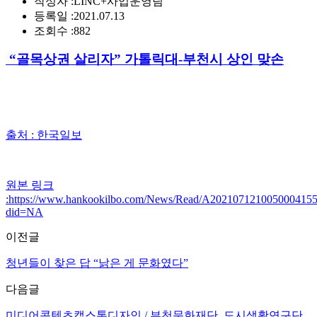
작성자 :
LINC+사업운영팀
등록일 :
2021.07.13
조회수 :
882
“골목상권 살리자” 가톨릭대-부천시 상인 맞손
출처 : 한국일보
원본 링크
:https://www.hankookilbo.com/News/Read/A202107121005000415
did=NA
이전글
청년들이 찾은 답 “낡은 게 문화였다”
다음글
미디어콘텐츠캡스톤디자인 / 부천문화재단, 도시생활연구단