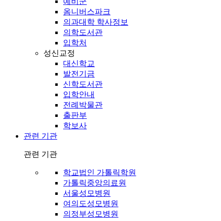
예비군
옴니버스파크
의과대학 학사정보
의학도서관
입학처
성신교정
대신학교
발전기금
신학도서관
입학안내
전례박물관
출판부
학보사
관련 기관
관련 기관
학교법인 가톨릭학원
가톨릭중앙의료원
서울성모병원
여의도성모병원
의정부성모병원