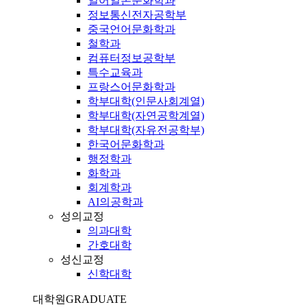
일어일본문화학과
정보통신전자공학부
중국언어문화학과
철학과
컴퓨터정보공학부
특수교육과
프랑스어문화학과
학부대학(인문사회계열)
학부대학(자연공학계열)
학부대학(자유전공학부)
한국어문화학과
행정학과
화학과
회계학과
AI의공학과
성의교정
의과대학
간호대학
성신교정
신학대학
대학원
GRADUATE