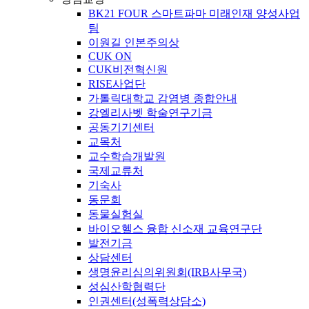
BK21 FOUR 스마트파마 미래인재 양성사업
팀
이원길 인본주의상
CUK ON
CUK비전혁신원
RISE사업단
가톨릭대학교 감염병 종합안내
강엘리사벳 학술연구기금
공동기기센터
교목처
교수학습개발원
국제교류처
기숙사
동문회
동물실험실
바이오헬스 융합 신소재 교육연구단
발전기금
상담센터
생명윤리심의위원회(IRB사무국)
성심산학협력단
인권센터(성폭력상담소)