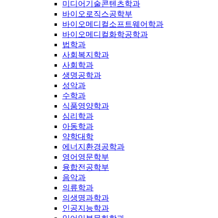
미디어기술콘텐츠학과
바이오로직스공학부
바이오메디컬소프트웨어학과
바이오메디컬화학공학과
법학과
사회복지학과
사회학과
생명공학과
성악과
수학과
식품영양학과
심리학과
아동학과
약학대학
에너지환경공학과
영어영문학부
융합전공학부
음악과
의류학과
의생명과학과
인공지능학과