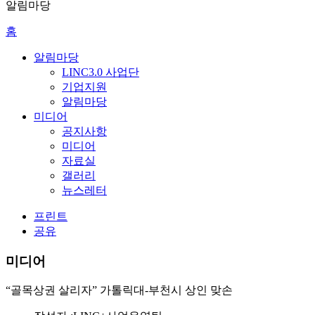
알림마당
홈
알림마당
LINC3.0 사업단
기업지원
알림마당
미디어
공지사항
미디어
자료실
갤러리
뉴스레터
프린트
공유
미디어
“골목상권 살리자” 가톨릭대-부천시 상인 맞손