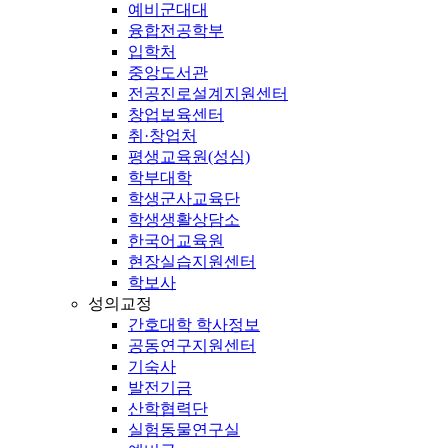
예비군대대
융합전공학부
입학처
중앙도서관
전공진로설계지원센터
창업보육센터
취·창업처
평생교육원(성심)
학부대학
학생군사교육단
학생생활상담소
한국어교육원
현장실습지원센터
학보사
성의교정
간호대학 학사정보
공동연구지원센터
기숙사
발전기금
산학협력단
실험동물연구실