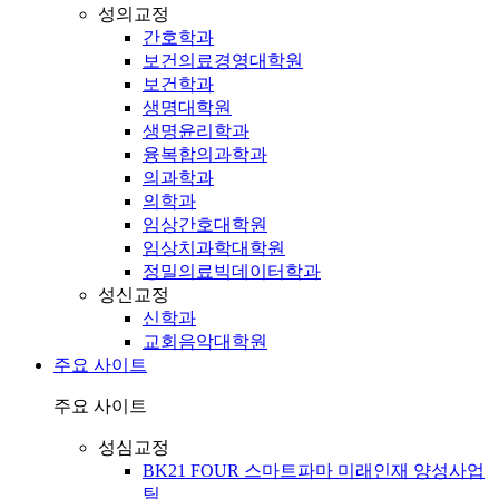
성의교정
간호학과
보건의료경영대학원
보건학과
생명대학원
생명윤리학과
융복합의과학과
의과학과
의학과
임상간호대학원
임상치과학대학원
정밀의료빅데이터학과
성신교정
신학과
교회음악대학원
주요 사이트
주요 사이트
성심교정
BK21 FOUR 스마트파마 미래인재 양성사업
팀