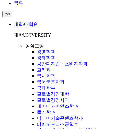
목록
top
대학/대학원
대학
UNIVERSITY
성심교정
경영학과
경제학과
공간디자인ㆍ소비자학과
교직과
국사학과
국어국문학과
국제학부
글로벌경영대학
글로벌경영학과
데이터사이언스학과
물리학과
미디어기술콘텐츠학과
바이오로직스공학부