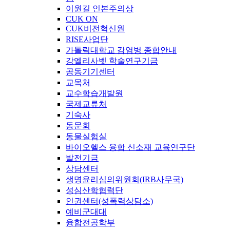
이원길 인본주의상
CUK ON
CUK비전혁신원
RISE사업단
가톨릭대학교 감염병 종합안내
강엘리사벳 학술연구기금
공동기기센터
교목처
교수학습개발원
국제교류처
기숙사
동문회
동물실험실
바이오헬스 융합 신소재 교육연구단
발전기금
상담센터
생명윤리심의위원회(IRB사무국)
성심산학협력단
인권센터(성폭력상담소)
예비군대대
융합전공학부