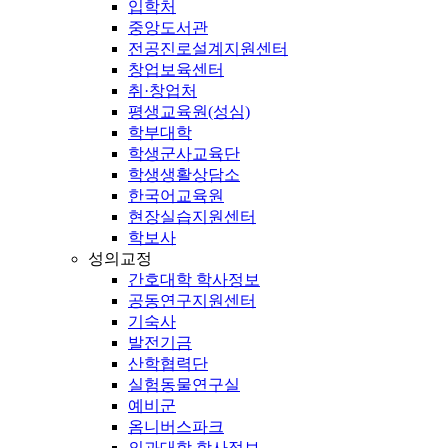
입학처
중앙도서관
전공진로설계지원센터
창업보육센터
취·창업처
평생교육원(성심)
학부대학
학생군사교육단
학생생활상담소
한국어교육원
현장실습지원센터
학보사
성의교정
간호대학 학사정보
공동연구지원센터
기숙사
발전기금
산학협력단
실험동물연구실
예비군
옴니버스파크
의과대학 학사정보