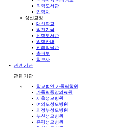
의학도서관
입학처
성신교정
대신학교
발전기금
신학도서관
입학안내
전례박물관
출판부
학보사
관련 기관
관련 기관
학교법인 가톨릭학원
가톨릭중앙의료원
서울성모병원
여의도성모병원
의정부성모병원
부천성모병원
은평성모병원