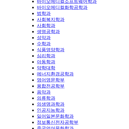
바이오메디컬소프트웨어학과
바이오메디컬화학공학과
법학과
사회복지학과
사회학과
생명공학과
성악과
수학과
식품영양학과
심리학과
아동학과
약학대학
에너지환경공학과
영어영문학부
융합전공학부
음악과
의류학과
의생명과학과
인공지능학과
일어일본문화학과
정보통신전자공학부
중국언어문화학과