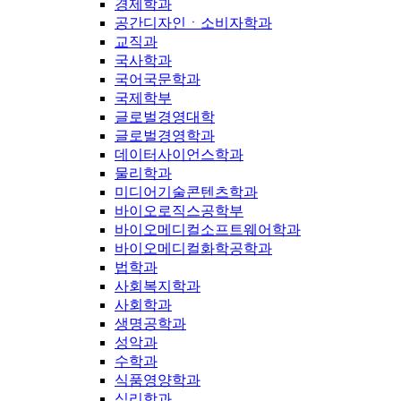
경제학과
공간디자인ㆍ소비자학과
교직과
국사학과
국어국문학과
국제학부
글로벌경영대학
글로벌경영학과
데이터사이언스학과
물리학과
미디어기술콘텐츠학과
바이오로직스공학부
바이오메디컬소프트웨어학과
바이오메디컬화학공학과
법학과
사회복지학과
사회학과
생명공학과
성악과
수학과
식품영양학과
심리학과