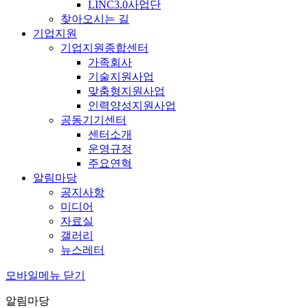
LINC3.0사업단
찾아오시는 길
기업지원
기업지원종합센터
가족회사
기술지원사업
맞춤형지원사업
인력양성지원사업
공동기기센터
센터소개
운영규정
주요연혁
알림마당
공지사항
미디어
자료실
갤러리
뉴스레터
모바일메뉴 닫기
알림마당