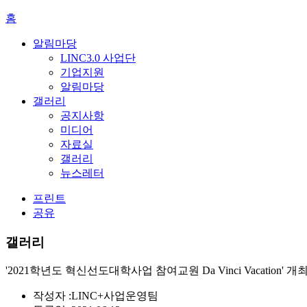
홈
알림마당
LINC3.0 사업단
기업지원
알림마당
갤러리
공지사항
미디어
자료실
갤러리
뉴스레터
프린트
공유
갤러리
'2021학년도 혁신선도대학사업 참여교원 Da Vinci Vacation' 개
작성자 :
LINC+사업운영팀