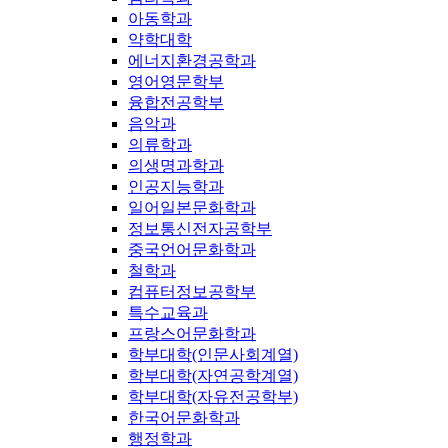
아동학과
약학대학
에너지환경공학과
영어영문학부
융합전공학부
음악과
의류학과
의생명과학과
인공지능학과
일어일본문화학과
정보통신전자공학부
중국언어문화학과
철학과
컴퓨터정보공학부
특수교육과
프랑스어문화학과
학부대학(인문사회계열)
학부대학(자연공학계열)
학부대학(자유전공학부)
한국어문화학과
행정학과