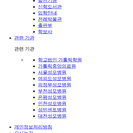
발전기금
신학도서관
입학안내
전례박물관
출판부
학보사
관련 기관
관련 기관
학교법인 가톨릭학원
가톨릭중앙의료원
서울성모병원
여의도성모병원
의정부성모병원
부천성모병원
은평성모병원
인천성모병원
성빈센트병원
대전성모병원
개인정보처리방침