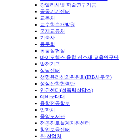
강엘리사벳 학술연구기금
공동기기센터
교목처
교수학습개발원
국제교류처
기숙사
동문회
동물실험실
바이오헬스 융합 신소재 교육연구단
발전기금
상담센터
생명윤리심의위원회(IRB사무국)
성심산학협력단
인권센터(성폭력상담소)
예비군대대
융합전공학부
입학처
중앙도서관
전공진로설계지원센터
창업보육센터
취·창업처