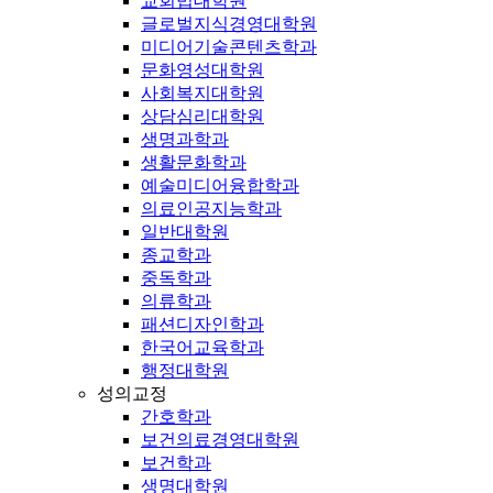
교회법대학원
글로벌지식경영대학원
미디어기술콘텐츠학과
문화영성대학원
사회복지대학원
상담심리대학원
생명과학과
생활문화학과
예술미디어융합학과
의료인공지능학과
일반대학원
종교학과
중독학과
의류학과
패션디자인학과
한국어교육학과
행정대학원
성의교정
간호학과
보건의료경영대학원
보건학과
생명대학원