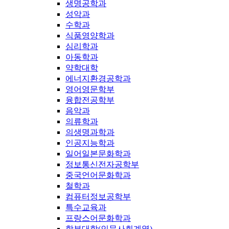
생명공학과
성악과
수학과
식품영양학과
심리학과
아동학과
약학대학
에너지환경공학과
영어영문학부
융합전공학부
음악과
의류학과
의생명과학과
인공지능학과
일어일본문화학과
정보통신전자공학부
중국언어문화학과
철학과
컴퓨터정보공학부
특수교육과
프랑스어문화학과
학부대학(인문사회계열)