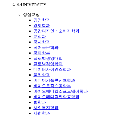
대학
UNIVERSITY
성심교정
경영학과
경제학과
공간디자인ㆍ소비자학과
교직과
국사학과
국어국문학과
국제학부
글로벌경영대학
글로벌경영학과
데이터사이언스학과
물리학과
미디어기술콘텐츠학과
바이오로직스공학부
바이오메디컬소프트웨어학과
바이오메디컬화학공학과
법학과
사회복지학과
사회학과