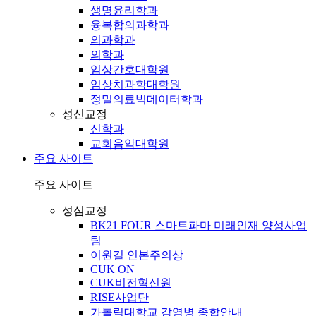
생명윤리학과
융복합의과학과
의과학과
의학과
임상간호대학원
임상치과학대학원
정밀의료빅데이터학과
성신교정
신학과
교회음악대학원
주요 사이트
주요 사이트
성심교정
BK21 FOUR 스마트파마 미래인재 양성사업
팀
이원길 인본주의상
CUK ON
CUK비전혁신원
RISE사업단
가톨릭대학교 감염병 종합안내