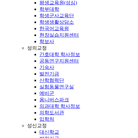
평생교육원(성심)
학부대학
학생군사교육단
학생생활상담소
한국어교육원
현장실습지원센터
학보사
성의교정
간호대학 학사정보
공동연구지원센터
기숙사
발전기금
산학협력단
실험동물연구실
예비군
옴니버스파크
의과대학 학사정보
의학도서관
입학처
성신교정
대신학교