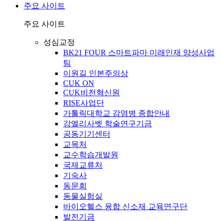
주요 사이트
주요 사이트
성심교정
BK21 FOUR 스마트파마 미래인재 양성사업
팀
이원길 인본주의상
CUK ON
CUK비전혁신원
RISE사업단
가톨릭대학교 감염병 종합안내
강엘리사벳 학술연구기금
공동기기센터
교목처
교수학습개발원
국제교류처
기숙사
동문회
동물실험실
바이오헬스 융합 신소재 교육연구단
발전기금