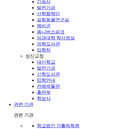
기숙사
발전기금
산학협력단
실험동물연구실
예비군
옴니버스파크
의과대학 학사정보
의학도서관
입학처
성신교정
대신학교
발전기금
신학도서관
입학안내
전례박물관
출판부
학보사
관련 기관
관련 기관
학교법인 가톨릭학원