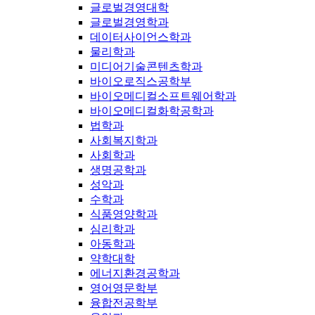
글로벌경영대학
글로벌경영학과
데이터사이언스학과
물리학과
미디어기술콘텐츠학과
바이오로직스공학부
바이오메디컬소프트웨어학과
바이오메디컬화학공학과
법학과
사회복지학과
사회학과
생명공학과
성악과
수학과
식품영양학과
심리학과
아동학과
약학대학
에너지환경공학과
영어영문학부
융합전공학부