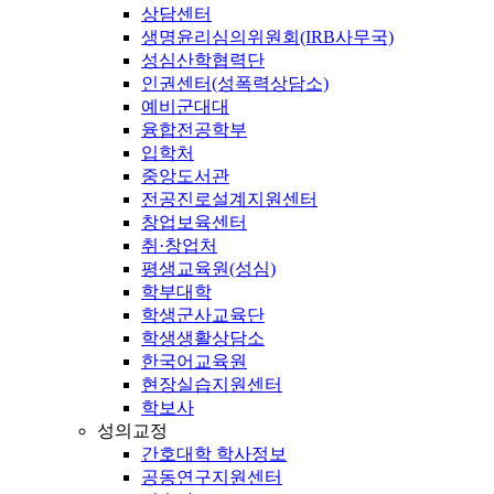
상담센터
생명윤리심의위원회(IRB사무국)
성심산학협력단
인권센터(성폭력상담소)
예비군대대
융합전공학부
입학처
중앙도서관
전공진로설계지원센터
창업보육센터
취·창업처
평생교육원(성심)
학부대학
학생군사교육단
학생생활상담소
한국어교육원
현장실습지원센터
학보사
성의교정
간호대학 학사정보
공동연구지원센터