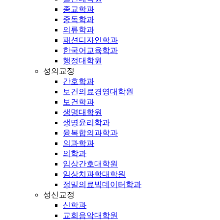
종교학과
중독학과
의류학과
패션디자인학과
한국어교육학과
행정대학원
성의교정
간호학과
보건의료경영대학원
보건학과
생명대학원
생명윤리학과
융복합의과학과
의과학과
의학과
임상간호대학원
임상치과학대학원
정밀의료빅데이터학과
성신교정
신학과
교회음악대학원