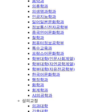
음악과
의류학과
의생명과학과
인공지능학과
일어일본문화학과
정보통신전자공학부
중국언어문화학과
철학과
컴퓨터정보공학부
특수교육과
프랑스어문화학과
학부대학(인문사회계열)
학부대학(자연공학계열)
학부대학(자유전공학부)
한국어문화학과
행정학과
화학과
회계학과
AI의공학과
성의교정
의과대학
간호대학