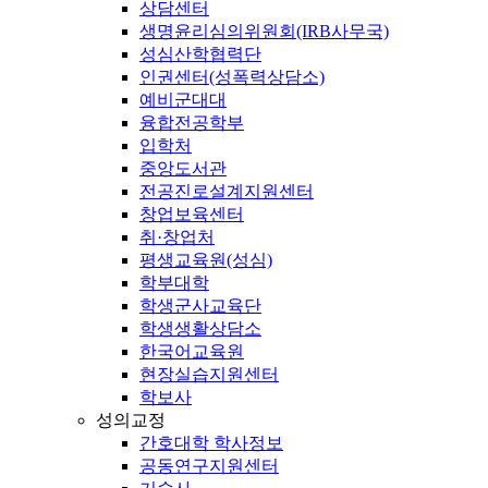
상담센터
생명윤리심의위원회(IRB사무국)
성심산학협력단
인권센터(성폭력상담소)
예비군대대
융합전공학부
입학처
중앙도서관
전공진로설계지원센터
창업보육센터
취·창업처
평생교육원(성심)
학부대학
학생군사교육단
학생생활상담소
한국어교육원
현장실습지원센터
학보사
성의교정
간호대학 학사정보
공동연구지원센터