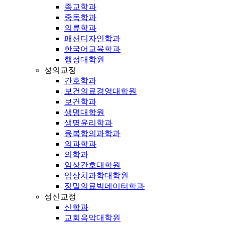
종교학과
중독학과
의류학과
패션디자인학과
한국어교육학과
행정대학원
성의교정
간호학과
보건의료경영대학원
보건학과
생명대학원
생명윤리학과
융복합의과학과
의과학과
의학과
임상간호대학원
임상치과학대학원
정밀의료빅데이터학과
성신교정
신학과
교회음악대학원