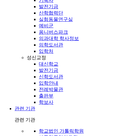
기숙사
발전기금
산학협력단
실험동물연구실
예비군
옴니버스파크
의과대학 학사정보
의학도서관
입학처
성신교정
대신학교
발전기금
신학도서관
입학안내
전례박물관
출판부
학보사
관련 기관
관련 기관
학교법인 가톨릭학원