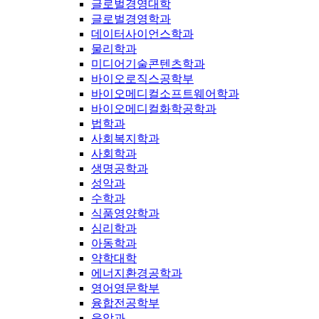
글로벌경영대학
글로벌경영학과
데이터사이언스학과
물리학과
미디어기술콘텐츠학과
바이오로직스공학부
바이오메디컬소프트웨어학과
바이오메디컬화학공학과
법학과
사회복지학과
사회학과
생명공학과
성악과
수학과
식품영양학과
심리학과
아동학과
약학대학
에너지환경공학과
영어영문학부
융합전공학부
음악과