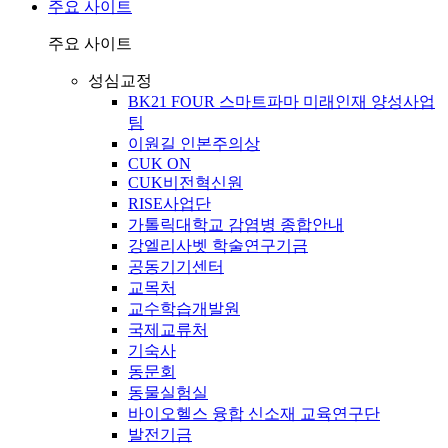
주요 사이트
주요 사이트
성심교정
BK21 FOUR 스마트파마 미래인재 양성사업
팀
이원길 인본주의상
CUK ON
CUK비전혁신원
RISE사업단
가톨릭대학교 감염병 종합안내
강엘리사벳 학술연구기금
공동기기센터
교목처
교수학습개발원
국제교류처
기숙사
동문회
동물실험실
바이오헬스 융합 신소재 교육연구단
발전기금